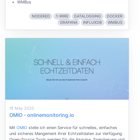
WMBus
NODERED
1-WIRE
DATALOGGING
DOCKER
GRAFANA
INFLUXDB
WMBUS
May 2020
OMIO - onlinemonitoring.io
Mit
OMIO
stelle ich einen Service für schnelles, einfaches
und sicheres Mangement Ihrer Echtzeitdaten zur Verfügung.
Open-Source Tools werden für die Akquise, Speicherung und